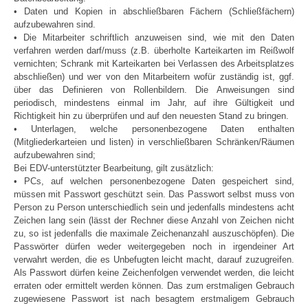
• Daten und Kopien in abschließbaren Fächern (Schließfächern)
aufzubewahren sind.
• Die Mitarbeiter schriftlich anzuweisen sind, wie mit den Daten
verfahren werden darf/muss (z.B. überholte Karteikarten im Reißwolf
vernichten; Schrank mit Karteikarten bei Verlassen des Arbeitsplatzes
abschließen) und wer von den Mitarbeitern wofür zuständig ist, ggf.
über das Definieren von Rollenbildern. Die Anweisungen sind
periodisch, mindestens einmal im Jahr, auf ihre Gültigkeit und
Richtigkeit hin zu überprüfen und auf den neuesten Stand zu bringen.
• Unterlagen, welche personenbezogene Daten enthalten
(Mitgliederkarteien und listen) in verschließbaren Schränken/Räumen
aufzubewahren sind;
Bei EDV-unterstützter Bearbeitung, gilt zusätzlich:
• PCs, auf welchen personenbezogene Daten gespeichert sind,
müssen mit Passwort geschützt sein. Das Passwort selbst muss von
Person zu Person unterschiedlich sein und jedenfalls mindestens acht
Zeichen lang sein (lässt der Rechner diese Anzahl von Zeichen nicht
zu, so ist jedenfalls die maximale Zeichenanzahl auszuschöpfen). Die
Passwörter dürfen weder weitergegeben noch in irgendeiner Art
verwahrt werden, die es Unbefugten leicht macht, darauf zuzugreifen.
Als Passwort dürfen keine Zeichenfolgen verwendet werden, die leicht
erraten oder ermittelt werden können. Das zum erstmaligen Gebrauch
zugewiesene Passwort ist nach besagtem erstmaligem Gebrauch