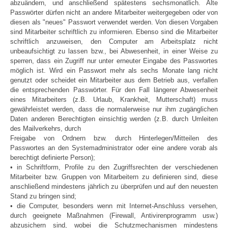
abzuändern, und anschließend spätestens sechsmonatlich. Alte
Passwörter dürfen nicht an andere Mitarbeiter weitergegeben oder von
diesen als "neues" Passwort verwendet werden. Von diesen Vorgaben
sind Mitarbeiter schriftlich zu informieren. Ebenso sind die Mitarbeiter
schriftlich anzuweisen, den Computer am Arbeitsplatz nicht
unbeaufsichtigt zu lassen bzw., bei Abwesenheit, in einer Weise zu
sperren, dass ein Zugriff nur unter erneuter Eingabe des Passwortes
möglich ist. Wird ein Passwort mehr als sechs Monate lang nicht
genutzt oder scheidet ein Mitarbeiter aus dem Betrieb aus, verfallen
die entsprechenden Passwörter. Für den Fall längerer Abwesenheit
eines Mitarbeiters (z.B. Urlaub, Krankheit, Mutterschaft) muss
gewährleistet werden, dass die normalerweise nur ihm zugänglichen
Daten anderen Berechtigten einsichtig werden (z.B. durch Umleiten
des Mailverkehrs, durch
Freigabe von Ordnern bzw. durch Hinterlegen/Mitteilen des
Passwortes an den Systemadministrator oder eine andere vorab als
berechtigt definierte Person);
• in Schriftform, Profile zu den Zugriffsrechten der verschiedenen
Mitarbeiter bzw. Gruppen von Mitarbeitern zu definieren sind, diese
anschließend mindestens jährlich zu überprüfen und auf den neuesten
Stand zu bringen sind;
• die Computer, besonders wenn mit Internet-Anschluss versehen,
durch geeignete Maßnahmen (Firewall, Antivirenprogramm usw.)
abzusichern sind, wobei die Schutzmechanismen mindestens